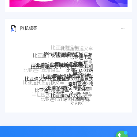
随机标签
步行式托盘搬运车
比亚迪托盘搬运车
比亚迪平衡重叉车
比亚迪电动
比亚迪搬运机器人
托盘车
锂电
比亚迪托盘式搬运机器人
比亚迪托盘式机
比亚迪堆高叉车
搬运
比亚迪2.0T站
器人
比亚迪托盘堆垛车
车
比亚迪堆垛叉车价格
比亚迪堆垛叉车
驾式牵引车
比亚迪站
比亚迪3.0T座驾式
比亚迪叉车托盘搬运车
驾式牵引
牵引车
比亚迪3吨
比亚迪托盘前移叉车
比亚迪25T牵引车
电动AGV叉车
车
牵引车
比亚迪
比亚迪2吨搬运车
Stand-on
堆垛车
比亚迪Q45TS
半包围式托盘搬运车
比亚迪
forklift
BYD forklift
比亚迪4.5T站驾式牵引车
比亚迪仓储叉车
比亚迪站驾式托盘搬运
P30S
S16PS
车