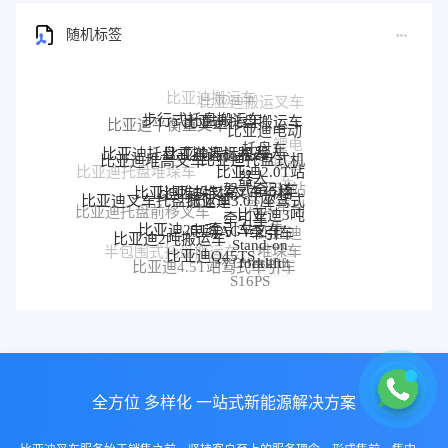
随机标签
步行式托盘搬运车
比亚迪托盘搬运车
比亚迪平衡重叉车
比亚迪电动
托盘车
比亚迪搬运机器人
锂电
比亚迪托盘式搬运机器人
比亚迪托盘式机
比亚迪堆高叉车
搬运
比亚迪2.0T站
器人
比亚迪托盘堆垛车
车
比亚迪堆垛叉车价格
比亚迪堆垛叉车
驾式牵引车
比亚迪站
比亚迪3.0T座驾式
比亚迪叉车托盘搬运车
驾式牵引
比亚迪3吨
牵引车
比亚迪托盘前移叉车
比亚迪25T牵引车
电动AGV叉车
车
牵引车
比亚迪
比亚迪2吨搬运车
Stand-on
堆垛车
比亚迪Q45TS
半包围式托盘搬运车
比亚迪
forklift
BYD forklift
比亚迪4.5T站驾式牵引车
比亚迪仓储叉车
P30S
S16PS
全方位 多样化 一站式新能源解决方案