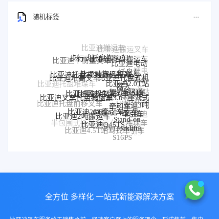
随机标签
步行式托盘搬运车
比亚迪托盘搬运车
比亚迪平衡重叉车
比亚迪电动
锂电
托盘车
比亚迪搬运机器人
比亚迪托盘式搬运机器人
比亚迪托盘式机
比亚迪堆高叉车
搬运
比亚迪2.0T站
器人
比亚迪托盘堆垛车
车
比亚迪堆垛叉车价格
驾式牵引车
比亚迪堆垛叉车
比亚迪站
比亚迪3.0T座驾式
比亚迪叉车托盘搬运车
驾式牵引
比亚迪3吨
比亚迪托盘前移叉车
牵引车
比亚迪25T牵引车
车
电动AGV叉车
牵引车
比亚迪
比亚迪2吨搬运车
Stand-on
堆垛车
比亚迪Q45TS
半包围式托盘搬运车
比亚迪
forklift
BYD forklift
比亚迪4.5T站驾式牵引车
比亚迪仓储叉车
P30S
S16PS
全方位 多样化 一站式新能源解决方案